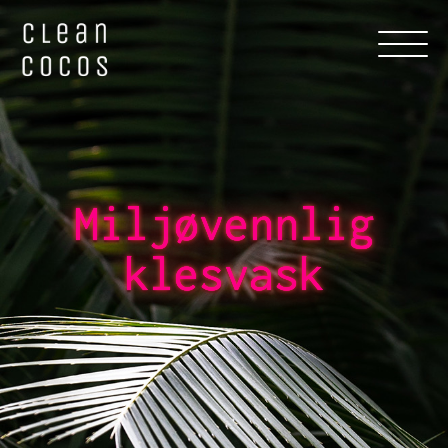
Miljøvennlig
klesvask