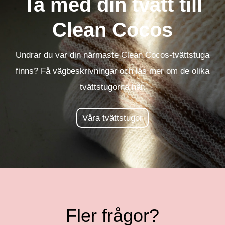
Ta med din tvätt till
Clean Cocos
Undrar du var din närmaste Clean Cocos-tvättstuga
finns? Få vägbeskrivningar och läs mer om de olika
tvättstugorna här.
Våra tvättstugor
Fler frågor?