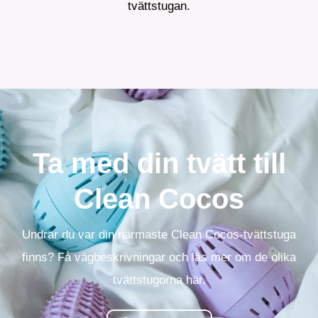
tvättstugan.
Ta med din tvätt till
Clean Cocos
Undrar du var din närmaste Clean Cocos-tvättstuga
finns? Få vägbeskrivningar och läs mer om de olika
tvättstugorna här.